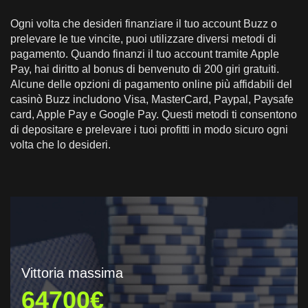
Ogni volta che desideri finanziare il tuo account Buzz o
prelevare le tue vincite, puoi utilizzare diversi metodi di
pagamento. Quando finanzi il tuo account tramite Apple
Pay, hai diritto al bonus di benvenuto di 200 giri gratuiti.
Alcune delle opzioni di pagamento online più affidabili del
casinò Buzz includono Visa, MasterCard, Paypal, Paysafe
card, Apple Pay e Google Pay. Questi metodi ti consentono
di depositare e prelevare i tuoi profitti in modo sicuro ogni
volta che lo desideri.
Vittoria massima
64700€