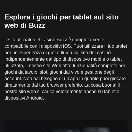
Esplora i giochi per tablet sul sito
web di Buzz
Il sito ufficiale del casinò Buzz è completamente
compatibile con i dispositivi iOS. Puoi utilizzare il tuo tablet
per un'esperienza di gioco fluida sul sito del casinò.
Indipendentemente dal tipo di dispositivo mobile o tablet
utilizzato, il nostro sito Web offre funzionalità complete per
giochi da tavolo, slot, giochi dal vivo e gestione degli
account. Non hai bisogno di un'app in quanto puoi giocare
direttamente dal tuo browser preferito. La cosa buona! Il
nostro sito web si carica velocemente anche su tablet e
dispositivi Android.