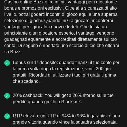
Casino online Buzz offre infiniti vantaggi per i giocatori e
bonus e promozioni esclusivi. Oltre alla sicurezza di alto
livello, potrai goderti incontri di gioco equi e una superba
selezione di giochi. Quando inizi a giocare, incontrerai
vantaggi per i giocatori nuovi e fedeli. Che tu sia un
principiante o un giocatore esperto, i vantaggi vengono
guadagnati equamente e accreditati direttamente sul tuo
conto. Di seguito è riportato uno scorcio di ciò che otterrai
su Buzz.
Bonus sul 1° deposito: quando finanzi il tuo conto per
la prima volta dopo la registrazione, vinci 200 giri
gratuiti. Ricordati di utilizzare i tuoi giri gratuiti prima
che scadano.
20% cashback: You will get a 20% ritorno sulle tue
perdite quando giochi a Blackjack.
RTP elevato: un RTP di 94% to 96% ti garantisce una
grande vittoria quando vince la squadra selezionata.