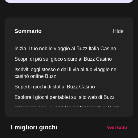
Sommario
Hide
Inizia il tuo nobile viaggio al Buzz Italia Casino
Scopri di più sul gioco sicuro al Buzz Casino
Iscriviti oggi stesso e dai il via al tuo viaggio nel
casinò online Buzz
Superbi giochi di slot al Buzz Casino
Esplora i giochi per tablet sul sito web di Buzz
Interagisci con i rivenditori professionisti di Buzz
World Casino
Scopri i fantastici vantaggi per i giocatori e le
I migliori giochi
Vedi tutto
promozioni esclusive su Buss Casino