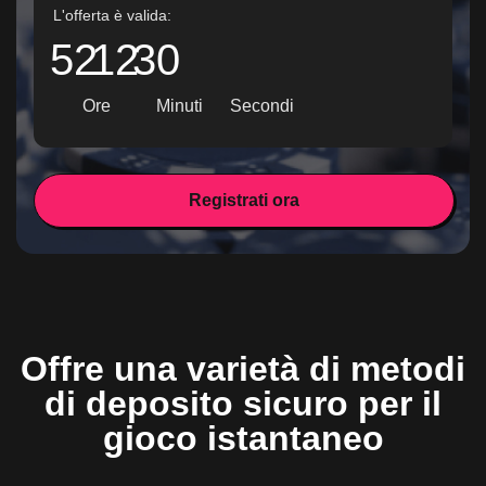
L'offerta è valida:
52
12
29
Ore
Minuti
Secondi
Registrati ora
Offre una varietà di metodi
di deposito sicuro per il
gioco istantaneo