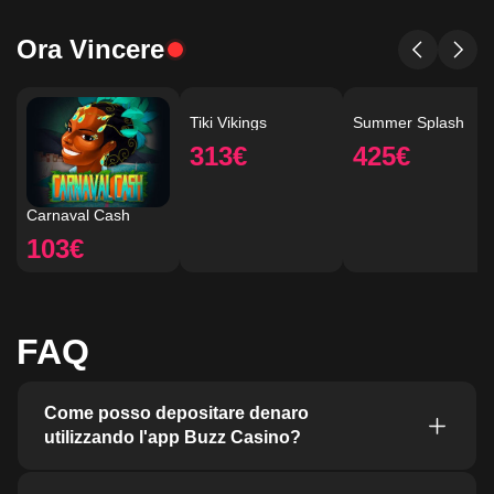
Ora Vincere
Summer Splash
Carnaval Cash
Tiki Vikings
425€
103€
313€
FAQ
Come posso depositare denaro
utilizzando l'app Buzz Casino?