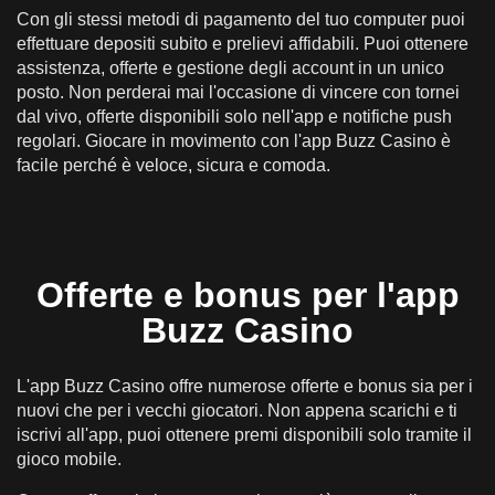
Con gli stessi metodi di pagamento del tuo computer puoi
effettuare depositi subito e prelievi affidabili. Puoi ottenere
assistenza, offerte e gestione degli account in un unico
posto. Non perderai mai l'occasione di vincere con tornei
dal vivo, offerte disponibili solo nell'app e notifiche push
regolari. Giocare in movimento con l'app Buzz Casino è
facile perché è veloce, sicura e comoda.
Offerte e bonus per l'app
Buzz Casino
L'app Buzz Casino offre numerose offerte e bonus sia per i
nuovi che per i vecchi giocatori. Non appena scarichi e ti
iscrivi all'app, puoi ottenere premi disponibili solo tramite il
gioco mobile.