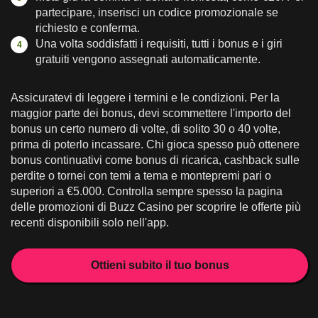
partecipare, inserisci un codice promozionale se
richiesto e conferma.
Una volta soddisfatti i requisiti, tutti i bonus e i giri
gratuiti vengono assegnati automaticamente.
Assicuratevi di leggere i termini e le condizioni. Per la
maggior parte dei bonus, devi scommettere l'importo del
bonus un certo numero di volte, di solito 30 o 40 volte,
prima di poterlo incassare. Chi gioca spesso può ottenere
bonus continuativi come bonus di ricarica, cashback sulle
perdite o tornei con temi a tema e montepremi pari o
superiori a €5.000. Controlla sempre spesso la pagina
delle promozioni di Buzz Casino per scoprire le offerte più
recenti disponibili solo nell'app.
Ottieni subito il tuo bonus