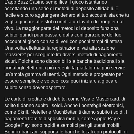
L'app Buzz Casino semplifica il gioco istantaneo
accettando una serie di metodi di deposito affidabili. È
facile e sicuro aggiungere denaro al tuo account, sia che tu
voglia giocare alle slot o unirti a un tavolo di croupier dal
vivo. La maggior parte dei metodi di deposito funziona
subito, quindi puoi passare dalla configurazione del tuo
account al gioco con soldi veri con pochi tempi di attesa.
Una volta effettuata la registrazione, vai alla sezione
"cassiere" per scegliere tra diversi metodi di pagamento
sicuri. Poiché sono disponibili sia banche tradizionali sia
portafogli elettronici più recenti, la piattaforma può servire
un'ampia gamma di utenti. Ogni metodo è progettato per
essere semplice e veloce, così puoi iniziare a giocare
subito senza dover aspettare.
Le carte di credito e di debito, come Visa e Mastercard, di
solito ti danno subito i soldi. Anche i portafogli elettronici,
come Skrill, Neteller e MuchBetter, ti danno subito i soldi. I
pagamenti tramite dispositivi mobili, come Apple Pay e
Google Pay, sono rapidi e semplici per gli utenti mobili.
Bonifici bancari: supporta le banche locali con protocolli di