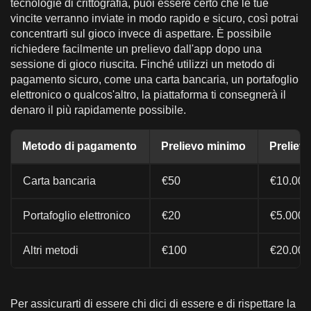
tecnologie di crittografia, puoi essere certo che le tue
vincite verranno inviate in modo rapido e sicuro, così potrai
concentrarti sul gioco invece di aspettare. È possibile
richiedere facilmente un prelievo dall'app dopo una
sessione di gioco riuscita. Finché utilizzi un metodo di
pagamento sicuro, come una carta bancaria, un portafoglio
elettronico o qualcos'altro, la piattaforma ti consegnerà il
denaro il più rapidamente possibile.
Metodo di pagamento
Prelievo minimo
Preliev
Carta bancaria
€50
€10.000
Portafoglio elettronico
€20
€5.000
Altri metodi
€100
€20.000
Per assicurarti di essere chi dici di essere e di rispettare la