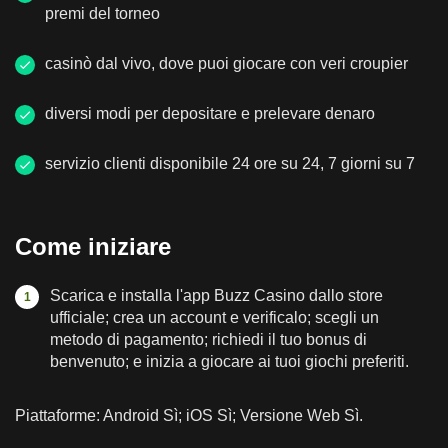
premi del torneo
casinò dal vivo, dove puoi giocare con veri croupier
diversi modi per depositare e prelevare denaro
servizio clienti disponibile 24 ore su 24, 7 giorni su 7
Come iniziare
Scarica e installa l'app Buzz Casino dallo store
ufficiale; crea un account e verificalo; scegli un
metodo di pagamento; richiedi il tuo bonus di
benvenuto; e inizia a giocare ai tuoi giochi preferiti.
Piattaforme: Android Sì; iOS Sì; Versione Web Sì.