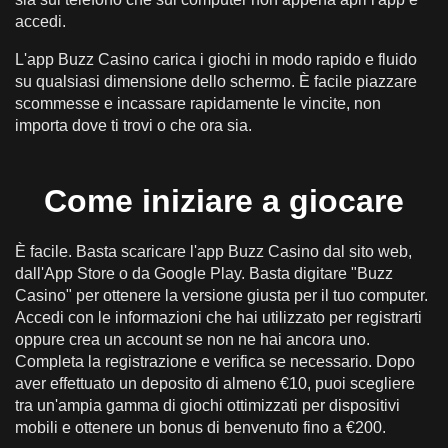
accedi.
L'app Buzz Casino carica i giochi in modo rapido e fluido
su qualsiasi dimensione dello schermo. È facile piazzare
scommesse e incassare rapidamente le vincite, non
importa dove ti trovi o che ora sia.
Come iniziare a giocare
È facile. Basta scaricare l'app Buzz Casino dal sito web,
dall'App Store o da Google Play. Basta digitare "Buzz
Casino" per ottenere la versione giusta per il tuo computer.
Accedi con le informazioni che hai utilizzato per registrarti
oppure crea un account se non ne hai ancora uno.
Completa la registrazione e verifica se necessario. Dopo
aver effettuato un deposito di almeno €10, puoi scegliere
tra un'ampia gamma di giochi ottimizzati per dispositivi
mobili e ottenere un bonus di benvenuto fino a €200.